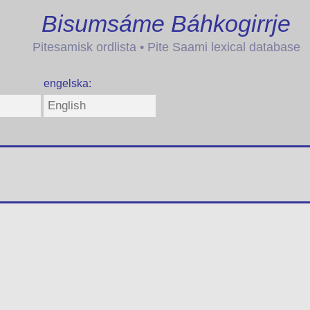
Bisumsáme Báhkogirrje
Pitesamisk ordlista • Pite Saami lexical database
engelska: