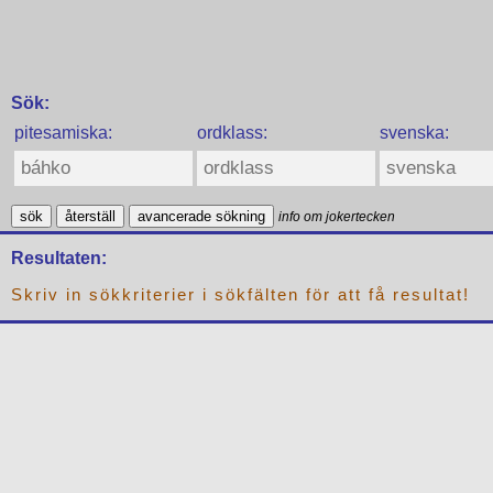
Sök:
pitesamiska:
ordklass:
svenska:
sök
återställ
avancerade sökning
info om jokertecken
Resultaten:
Skriv in sökkriterier i sökfälten för att få resultat!